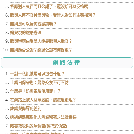
答應送人東西而且公證了，還沒給可以反悔嗎
贈與人遲不交付贈與物，受贈人得如何主張權利？
贈與是可以反悔或撤銷嗎？
贈與稅的繳納辦法
贈與稅應由受贈人還是贈與人繳交？
贈與應否公證？經過公證有何好處？
網路法律
一對一私訊被罵可以提告什麼？
上網自保守則：網路交友不可不防
什麼是「妨害電腦使用罪」？
在網路上被人惡意毀謗，該怎麼處理？
誹謗與侮辱的差別
透過網路竊取他人營業秘密之法律責任
陷害教唆與釣魚偵查(誘捕式偵查)