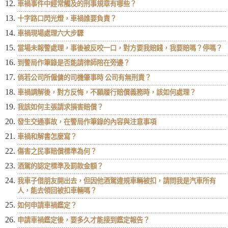
車禍事件中經常觸及的刑事規章有哪些？
十字路口閃光燈，車禍誰要負責？
車禍現場處理六大步驟
當場未報警處理，事後被反咬一口，對方要我賠錢，我要賠嗎？停嗎？
到警局作筆錄是否能請律師陪在旁邊？
倘若公司所僱傭的司機肇事時 公司有無刑責？
車禍調解後，對方反悔，不願履行賠償義務時，該如何處理？
我該如何主張請求損害賠償？
發生交通事故，在警局作筆錄的內容與注意事項
車禍和解書怎麼寫？
傷害之民事賠償標準為何？
酒駕的認定標準及罰款金額？
我車子借朋友開出去，但因他酒駕違規車輛被扣，請問我是汽車所有
人，能去領回被扣車輛嗎？
如何申請車禍鑑定？
申請車禍鑑定後，要多久才能接到鑑定報告？