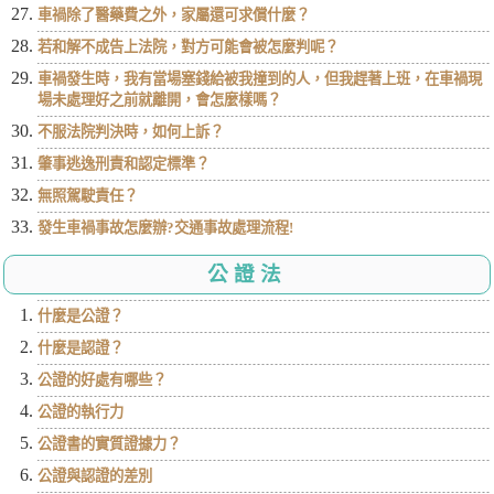
車禍除了醫藥費之外，家屬還可求償什麼？
若和解不成告上法院，對方可能會被怎麼判呢？
車禍發生時，我有當場塞錢給被我撞到的人，但我趕著上班，在車禍現
場未處理好之前就離開，會怎麼樣嗎？
不服法院判決時，如何上訴？
肇事逃逸刑責和認定標準？
無照駕駛責任？
發生車禍事故怎麼辦?交通事故處理流程!
公證法
什麼是公證？
什麼是認證？
公證的好處有哪些？
公證的執行力
公證書的實質證據力？
公證與認證的差別