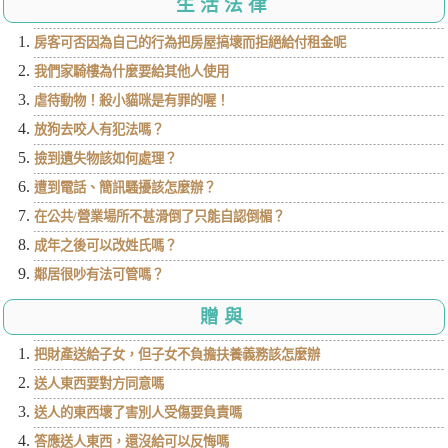
生活法律
房客可否因為自己的行為把房屋搞壞而拒絕給付租金呢
我們家騎樓為什麼要給其他人使用
虐待動物！殺小貓咪是有罪的喔！
放狗去咬人有犯法嗎？
撿到遺失物該如何處理？
遭到電話、簡訊騷擾該怎麼辦？
在公共/營業場所不甚滑倒了只能自認倒楣？
成年之後可以改姓氏嗎？
鄰居很吵有法可管嗎？
贈與
把財產送給子女，但子女不負擔扶養義務該怎麼辦
送人東西要對方同意嗎
送人的東西壞了害別人受傷要負責嗎
答應送人東西，還沒給可以反悔嗎