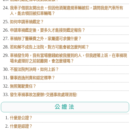
我車子借朋友開出去，但因他酒駕違規車輛被扣，請問我是汽車所有
人，能去領回被扣車輛嗎？
如何申請車禍鑑定？
申請車禍鑑定後，要多久才能接到鑑定報告？
車禍除了醫藥費之外，家屬還可求償什麼？
若和解不成告上法院，對方可能會被怎麼判呢？
車禍發生時，我有當場塞錢給被我撞到的人，但我趕著上班，在車禍現
場未處理好之前就離開，會怎麼樣嗎？
不服法院判決時，如何上訴？
肇事逃逸刑責和認定標準？
無照駕駛責任？
發生車禍事故怎麼辦?交通事故處理流程!
公證法
什麼是公證？
什麼是認證？