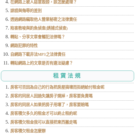
在網路上被人惡意毀謗，該怎麼處理？
誹謗與侮辱的差別
透過網路竊取他人營業秘密之法律責任
陷害教唆與釣魚偵查(誘捕式偵查)
轉貼、分享文章會觸犯法律嗎？
網路犯罪的特性
自網路下載非法MP3之法律責任
轉貼網路上的文章是否有違法疑慮？
租賃法規
房客可否因為自己的行為把房屋搞壞而拒絕給付租金呢
房客的同居人因過失讓房子燒掉，房客要負責嗎
房客的同居人如果把房子用壞了，房客要賠嗎
房客積欠多久的租金才可以終止租約呢
房客積欠租金我可以直接把東西搬走嗎
房客積欠租金怎麼辦