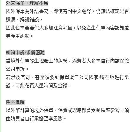
外文保單，理解不易
國外保單為外語書寫，即使有附中文翻譯，仍無法確定是否
遺漏、解讀錯誤，
因此也需要要保人多加注意考量，以免產生保單內容認知差
異產生糾紛。
糾紛申訴/求償困難
當境外保單發生理賠上的糾紛，消費者大多需自行向該保險
公司申訴。
若涉及官司，甚至須要到保單販售公司國家/所在地進行訴
訟，可能花費大量時間及金錢。
匯率風險
以外幣計算的境外保單，保費或理賠都會受到匯率影響，須
由購買者自行承擔匯率風險。