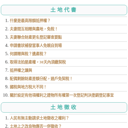
土地代書
什麼是最高限額抵押權？
夫妻間互相贈與農地，免稅！
夫妻聯合財產更名登記審查要點
申請書狀補發當事人免親自到場
何謂贈與稅？遺產稅？
取得法拍屋產權，30天內須繳契稅
抵押權之讓與
配偶剩餘財產差額分配，過戶免契稅！
國稅與地方稅大不同！
關於設定有他項權利之建物所有權第一次登記判決塗銷登記事宜
土地徵收
人民有無主動請求土地徵收之權利？
土地上之改良物應否一併徵收？