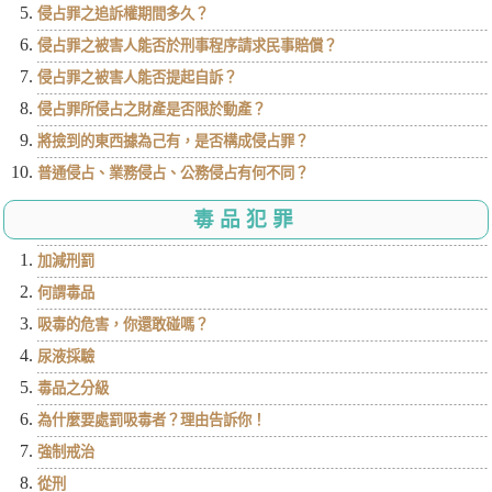
侵占罪之追訴權期間多久？
侵占罪之被害人能否於刑事程序請求民事賠償？
侵占罪之被害人能否提起自訴？
侵占罪所侵占之財產是否限於動產？
將撿到的東西據為己有，是否構成侵占罪？
普通侵占、業務侵占、公務侵占有何不同？
毒品犯罪
加減刑罰
何謂毒品
吸毒的危害，你還敢碰嗎？
尿液採驗
毒品之分級
為什麼要處罰吸毒者？理由告訴你！
強制戒治
從刑