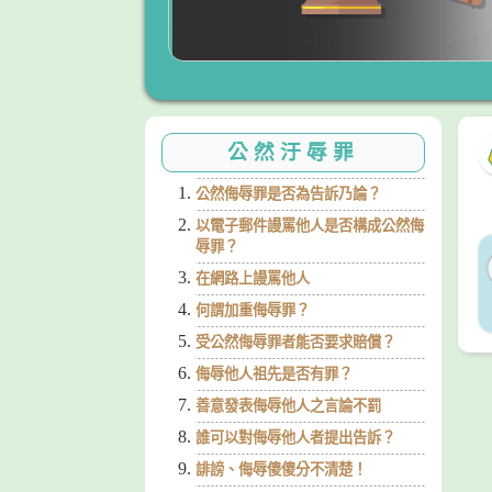
公然汙辱罪
公然侮辱罪是否為告訴乃論？
以電子郵件謾罵他人是否構成公然侮
辱罪？
在網路上謾罵他人
何謂加重侮辱罪？
受公然侮辱罪者能否要求賠償？
侮辱他人祖先是否有罪？
善意發表侮辱他人之言論不罰
誰可以對侮辱他人者提出告訴？
誹謗、侮辱傻傻分不清楚！