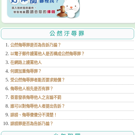
公然汙辱罪
公然侮辱罪是否為告訴乃論？
以電子郵件謾罵他人是否構成公然侮辱罪？
在網路上謾罵他人
何謂加重侮辱罪？
受公然侮辱罪者能否要求賠償？
侮辱他人祖先是否有罪？
善意發表侮辱他人之言論不罰
誰可以對侮辱他人者提出告訴？
誹謗、侮辱傻傻分不清楚！
誹謗罪是否為告訴乃論？