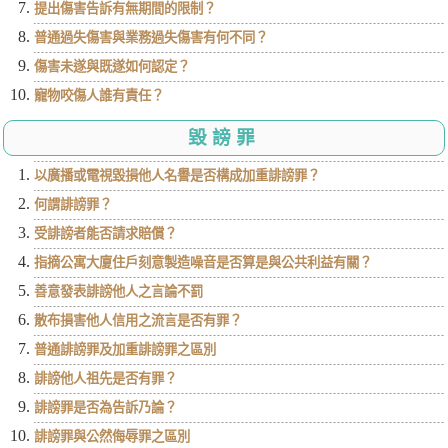
提出傷害告訴有無期間的限制？
普通過失傷害與業務過失傷害有何不同？
傷害未遂與既遂如何認定？
寵物咬傷人誰有責任？
毀謗罪
以廣播或電視毀損他人名譽是否構成加重誹謗罪？
何謂誹謗罪？
受誹謗者能否請求賠償？
指摘公寓大廈住戶刻意製造噪音是否算是與公共利益有關？
善意發表誹謗他人之言論不罰
散布損害他人信用之流言是否有罪？
普通誹謗罪及加重誹謗罪之區別
誹謗他人祖先是否有罪？
誹謗罪是否為告訴乃論？
誹謗罪與公然侮辱罪之區別