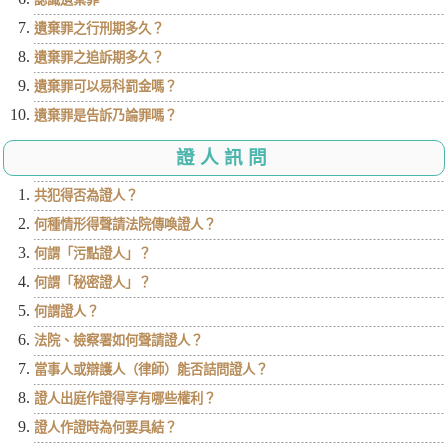
遺棄罪之行刑期多久？
遺棄罪之追訴期多久？
遺棄罪可以易科罰金嗎？
遺棄罪是告訴乃論罪嗎？
證人訊問
共犯得否為證人？
何種情形得聲請法院傳喚證人？
何謂「污點證人」？
何謂「秘密證人」？
何謂證人？
法院、檢察署如何聲請證人？
當事人或辯護人（律師）能否詰問證人？
證人出庭作證得享有哪些權利？
證人作證時為何要具結？