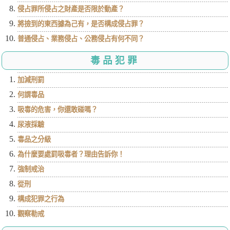
侵占罪所侵占之財產是否限於動產？
將撿到的東西據為己有，是否構成侵占罪？
普通侵占、業務侵占、公務侵占有何不同？
毒品犯罪
加減刑罰
何謂毒品
吸毒的危害，你還敢碰嗎？
尿液採驗
毒品之分級
為什麼要處罰吸毒者？理由告訴你！
強制戒治
從刑
構成犯罪之行為
觀察勒戒