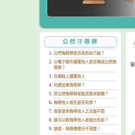
公然汙辱罪
公然侮辱罪是否為告訴乃論？
以電子郵件謾罵他人是否構成公然侮
辱罪？
在網路上謾罵他人
何謂加重侮辱罪？
受公然侮辱罪者能否要求賠償？
侮辱他人祖先是否有罪？
善意發表侮辱他人之言論不罰
誰可以對侮辱他人者提出告訴？
誹謗、侮辱傻傻分不清楚！