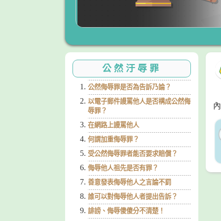
公然汙辱罪
公然侮辱罪是否為告訴乃論？
以電子郵件謾罵他人是否構成公然侮
內
辱罪？
在網路上謾罵他人
何謂加重侮辱罪？
受公然侮辱罪者能否要求賠償？
侮辱他人祖先是否有罪？
善意發表侮辱他人之言論不罰
誰可以對侮辱他人者提出告訴？
誹謗、侮辱傻傻分不清楚！