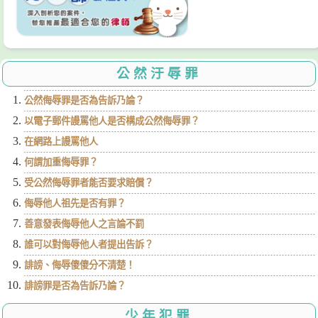
公然汙辱罪
公然侮辱罪是否為告訴乃論？
以電子郵件謾罵他人是否構成公然侮辱罪？
在網路上謾罵他人
何謂加重侮辱罪？
受公然侮辱罪者能否要求賠償？
侮辱他人祖先是否有罪？
善意發表侮辱他人之言論不罰
誰可以對侮辱他人者提出告訴？
誹謗、侮辱傻傻分不清楚！
誹謗罪是否為告訴乃論？
少年犯罪