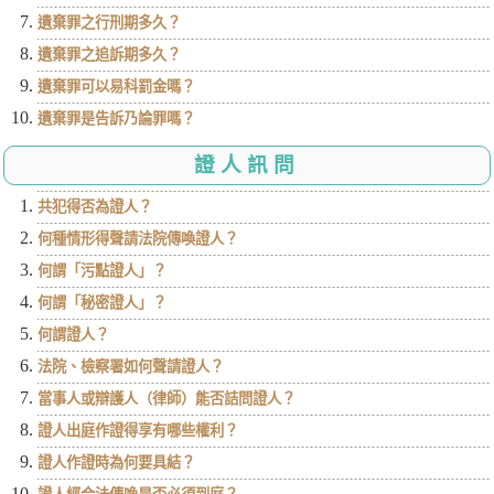
遺棄罪之行刑期多久？
遺棄罪之追訴期多久？
遺棄罪可以易科罰金嗎？
遺棄罪是告訴乃論罪嗎？
證人訊問
共犯得否為證人？
何種情形得聲請法院傳喚證人？
何謂「污點證人」？
何謂「秘密證人」？
何謂證人？
法院、檢察署如何聲請證人？
當事人或辯護人（律師）能否詰問證人？
證人出庭作證得享有哪些權利？
證人作證時為何要具結？