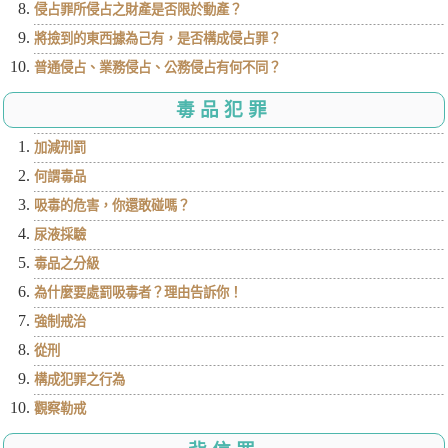
侵占罪所侵占之財產是否限於動產？
將撿到的東西據為己有，是否構成侵占罪？
普通侵占、業務侵占、公務侵占有何不同？
毒品犯罪
加減刑罰
何謂毒品
吸毒的危害，你還敢碰嗎？
尿液採驗
毒品之分級
為什麼要處罰吸毒者？理由告訴你！
強制戒治
從刑
構成犯罪之行為
觀察勒戒