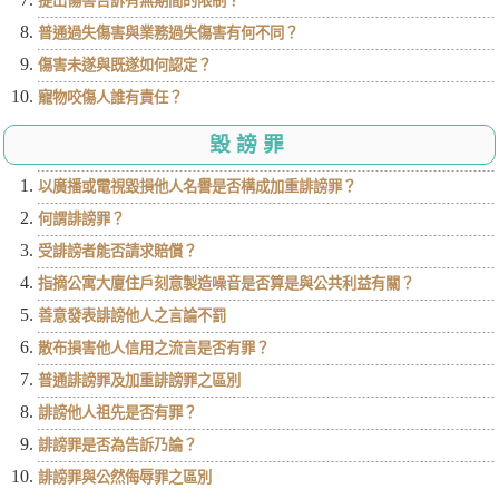
提出傷害告訴有無期間的限制？
普通過失傷害與業務過失傷害有何不同？
傷害未遂與既遂如何認定？
寵物咬傷人誰有責任？
毀謗罪
以廣播或電視毀損他人名譽是否構成加重誹謗罪？
何謂誹謗罪？
受誹謗者能否請求賠償？
指摘公寓大廈住戶刻意製造噪音是否算是與公共利益有關？
善意發表誹謗他人之言論不罰
散布損害他人信用之流言是否有罪？
普通誹謗罪及加重誹謗罪之區別
誹謗他人祖先是否有罪？
誹謗罪是否為告訴乃論？
誹謗罪與公然侮辱罪之區別