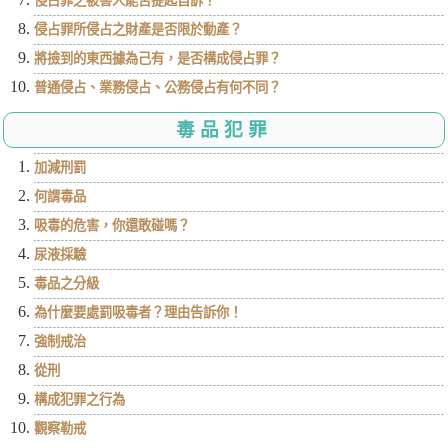
侵占罪之被害人能否提起自訴？
侵占罪所侵占之財產是否限於動產？
將撿到的東西據為己有，是否構成侵占罪？
普通侵占、業務侵占、公務侵占有何不同？
毒品犯罪
加減刑罰
何謂毒品
吸毒的危害，你還敢碰嗎？
尿液採驗
毒品之分級
為什麼要處罰吸毒者？理由告訴你！
強制戒治
從刑
構成犯罪之行為
觀察勒戒