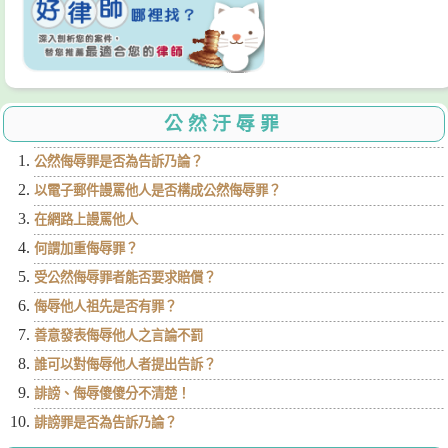
公然汙辱罪
公然侮辱罪是否為告訴乃論？
以電子郵件謾罵他人是否構成公然侮辱罪？
在網路上謾罵他人
何謂加重侮辱罪？
受公然侮辱罪者能否要求賠償？
侮辱他人祖先是否有罪？
善意發表侮辱他人之言論不罰
誰可以對侮辱他人者提出告訴？
誹謗、侮辱傻傻分不清楚！
誹謗罪是否為告訴乃論？