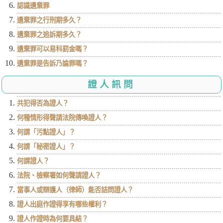
認識遺棄罪
遺棄罪之行刑期多久？
遺棄罪之追訴期多久？
遺棄罪可以易科罰金嗎？
遺棄罪是告訴乃論罪嗎？
證人訊問
共犯得否為證人？
何種情形得聲請法院傳喚證人？
何謂「污點證人」？
何謂「秘密證人」？
何謂證人？
法院、檢察署如何聲請證人？
當事人或辯護人（律師）能否詰問證人？
證人出庭作證得享有哪些權利？
證人作證時為何要具結？