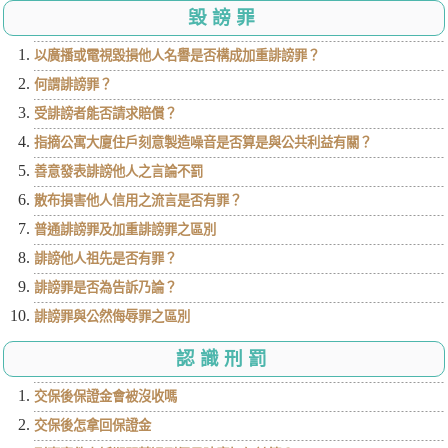
毀謗罪
以廣播或電視毀損他人名譽是否構成加重誹謗罪？
何謂誹謗罪？
受誹謗者能否請求賠償？
指摘公寓大廈住戶刻意製造噪音是否算是與公共利益有關？
善意發表誹謗他人之言論不罰
散布損害他人信用之流言是否有罪？
普通誹謗罪及加重誹謗罪之區別
誹謗他人祖先是否有罪？
誹謗罪是否為告訴乃論？
誹謗罪與公然侮辱罪之區別
認識刑罰
交保後保證金會被沒收嗎
交保後怎拿回保證金