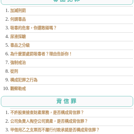
加減刑罰
何謂毒品
吸毒的危害，你還敢碰嗎？
尿液採驗
毒品之分級
為什麼要處罰吸毒者？理由告訴你！
強制戒治
從刑
構成犯罪之行為
觀察勒戒
背信罪
不許股東檢查財產業務，是否構成背信罪？
公司負責人掏空公司資產，是否構成背信罪？
甲借用乙之支票而不履行付款承諾是否構成背信罪？