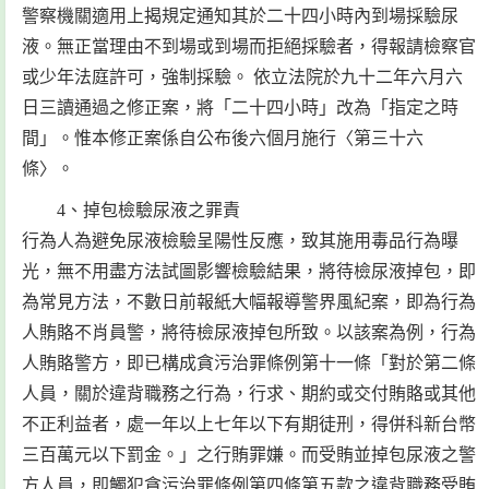
警察機關適用上揭規定通知其於二十四小時內到場採驗尿
液。無正當理由不到場或到場而拒絕採驗者，得報請檢察官
或少年法庭許可，強制採驗。 依立法院於九十二年六月六
日三讀通過之修正案，將「二十四小時」改為「指定之時
間」。惟本修正案係自公布後六個月施行〈第三十六
條〉。
4、掉包檢驗尿液之罪責
行為人為避免尿液檢驗呈陽性反應，致其施用毒品行為曝
光，無不用盡方法試圖影響檢驗結果，將待檢尿液掉包，即
為常見方法，不數日前報紙大幅報導警界風紀案，即為行為
人賄賂不肖員警，將待檢尿液掉包所致。以該案為例，行為
人賄賂警方，即已構成貪污治罪條例第十一條「對於第二條
人員，關於違背職務之行為，行求、期約或交付賄賂或其他
不正利益者，處一年以上七年以下有期徒刑，得併科新台幣
三百萬元以下罰金。」之行賄罪嫌。而受賄並掉包尿液之警
方人員，即觸犯貪污治罪條例第四條第五款之違背職務受賄