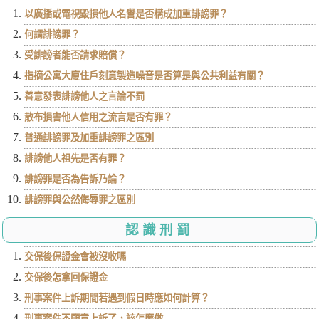
以廣播或電視毀損他人名譽是否構成加重誹謗罪？
何謂誹謗罪？
受誹謗者能否請求賠償？
指摘公寓大廈住戶刻意製造噪音是否算是與公共利益有關？
善意發表誹謗他人之言論不罰
散布損害他人信用之流言是否有罪？
普通誹謗罪及加重誹謗罪之區別
誹謗他人祖先是否有罪？
誹謗罪是否為告訴乃論？
誹謗罪與公然侮辱罪之區別
認識刑罰
交保後保證金會被沒收嗎
交保後怎拿回保證金
刑事案件上訴期間若遇到假日時應如何計算？
刑事案件不願意上訴了，該怎麼做