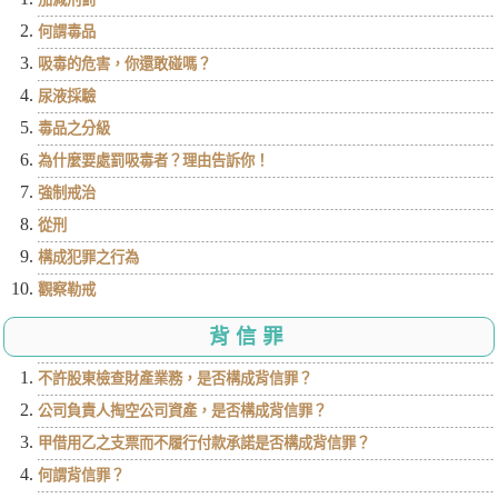
何謂毒品
吸毒的危害，你還敢碰嗎？
尿液採驗
毒品之分級
為什麼要處罰吸毒者？理由告訴你！
強制戒治
從刑
構成犯罪之行為
觀察勒戒
背信罪
不許股東檢查財產業務，是否構成背信罪？
公司負責人掏空公司資產，是否構成背信罪？
甲借用乙之支票而不履行付款承諾是否構成背信罪？
何謂背信罪？