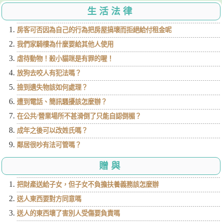
生活法律
房客可否因為自己的行為把房屋搞壞而拒絕給付租金呢
我們家騎樓為什麼要給其他人使用
虐待動物！殺小貓咪是有罪的喔！
放狗去咬人有犯法嗎？
撿到遺失物該如何處理？
遭到電話、簡訊騷擾該怎麼辦？
在公共/營業場所不甚滑倒了只能自認倒楣？
成年之後可以改姓氏嗎？
鄰居很吵有法可管嗎？
贈與
把財產送給子女，但子女不負擔扶養義務該怎麼辦
送人東西要對方同意嗎
送人的東西壞了害別人受傷要負責嗎