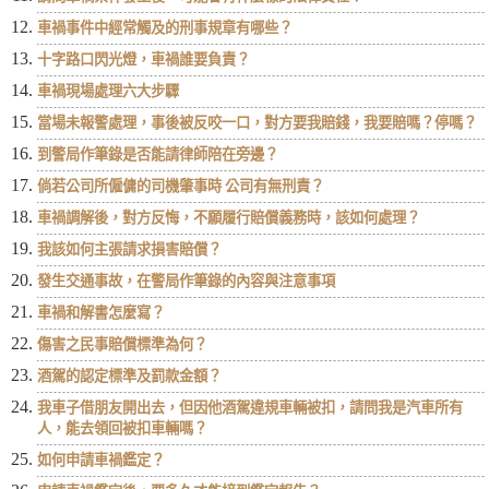
車禍事件中經常觸及的刑事規章有哪些？
十字路口閃光燈，車禍誰要負責？
車禍現場處理六大步驟
當場未報警處理，事後被反咬一口，對方要我賠錢，我要賠嗎？停嗎？
到警局作筆錄是否能請律師陪在旁邊？
倘若公司所僱傭的司機肇事時 公司有無刑責？
車禍調解後，對方反悔，不願履行賠償義務時，該如何處理？
我該如何主張請求損害賠償？
發生交通事故，在警局作筆錄的內容與注意事項
車禍和解書怎麼寫？
傷害之民事賠償標準為何？
酒駕的認定標準及罰款金額？
我車子借朋友開出去，但因他酒駕違規車輛被扣，請問我是汽車所有
人，能去領回被扣車輛嗎？
如何申請車禍鑑定？