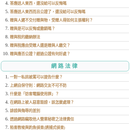
答應送人東西，還沒給可以反悔嗎
答應送人東西而且公證了，還沒給可以反悔嗎
贈與人遲不交付贈與物，受贈人得如何主張權利？
贈與是可以反悔或撤銷嗎？
贈與稅的繳納辦法
贈與稅應由受贈人還是贈與人繳交？
贈與應否公證？經過公證有何好處？
網路法律
一對一私訊被罵可以提告什麼？
上網自保守則：網路交友不可不防
什麼是「妨害電腦使用罪」？
在網路上被人惡意毀謗，該怎麼處理？
誹謗與侮辱的差別
透過網路竊取他人營業秘密之法律責任
陷害教唆與釣魚偵查(誘捕式偵查)