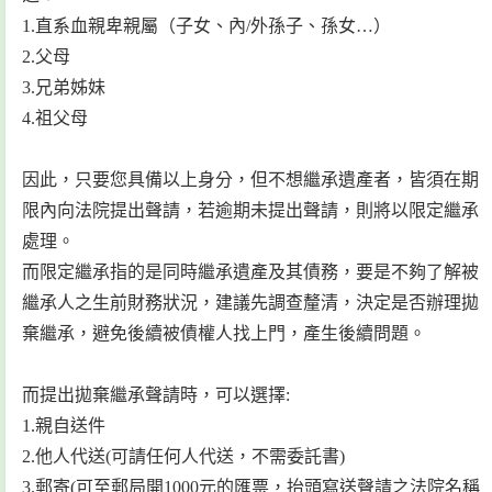
1.直系血親卑親屬（子女、內/外孫子、孫女…）
2.父母
3.兄弟姊妹
4.祖父母
因此，只要您具備以上身分，但不想繼承遺產者，皆須在期
限內向法院提出聲請，若逾期未提出聲請，則將以限定繼承
處理。
而限定繼承指的是同時繼承遺產及其債務，要是不夠了解被
繼承人之生前財務狀況，建議先調查釐清，決定是否辦理拋
棄繼承，避免後續被債權人找上門，產生後續問題。
而提出拋棄繼承聲請時，可以選擇:
1.親自送件
2.他人代送(可請任何人代送，不需委託書)
3.郵寄(可至郵局開1000元的匯票，抬頭寫送聲請之法院名稱