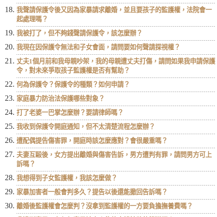
我聲請保護令後又因為家暴請求離婚，並且要孩子的監護權，法院會一
起處理嗎？
我被打了，但不夠錢聲請保護令，該怎麼辦？
我現在因保護令無法和子女會面，請問要如何聲請探視權？
丈夫1個月前和我母親吵架，我的母親遭丈夫打傷，請問如果我申請保護
令，對未來爭取孩子監護權是否有幫助？
何為保護令？保護令的種類？如何申請？
家庭暴力防治法保護哪些對象？
打了老婆一巴掌怎麼辦？要請律師嗎？
我收到保護令開庭通知，但不太清楚流程怎麼辦？
遭配偶提告傷害罪，開庭時該怎麼應對？會很嚴重嗎？
夫妻互毆後，女方提出離婚與傷害告訴，男方遭判有罪，請問男方可上
訴嗎？
我想得到子女監護權，我該怎麼做？
家暴加害者一般會判多久？提告以後還能撤回告訴嗎？
離婚後監護權會怎麼判？沒拿到監護權的一方要負擔撫養費嗎？