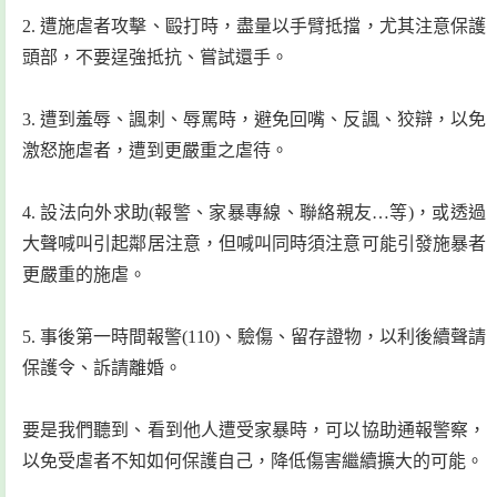
2. 遭施虐者攻擊、毆打時，盡量以手臂抵擋，尤其注意保護
頭部，不要逞強抵抗、嘗試還手。
3. 遭到羞辱、諷刺、辱罵時，避免回嘴、反諷、狡辯，以免
激怒施虐者，遭到更嚴重之虐待。
4. 設法向外求助(報警、家暴專線、聯絡親友…等)，或透過
大聲喊叫引起鄰居注意，但喊叫同時須注意可能引發施暴者
更嚴重的施虐。
5. 事後第一時間報警(110)、驗傷、留存證物，以利後續聲請
保護令、訴請離婚。
要是我們聽到、看到他人遭受家暴時，可以協助通報警察，
以免受虐者不知如何保護自己，降低傷害繼續擴大的可能。