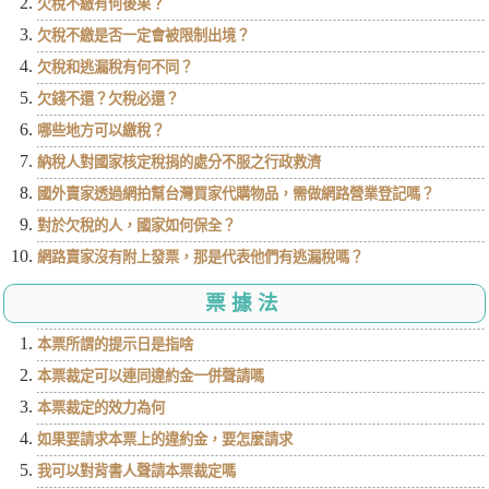
欠稅不繳有何後果？
欠稅不繳是否一定會被限制出境？
欠稅和逃漏稅有何不同？
欠錢不還？欠稅必還？
哪些地方可以繳稅？
納稅人對國家核定稅捐的處分不服之行政救濟
國外賣家透過網拍幫台灣買家代購物品，需做網路營業登記嗎？
對於欠稅的人，國家如何保全？
網路賣家沒有附上發票，那是代表他們有逃漏稅嗎？
票據法
本票所謂的提示日是指啥
本票裁定可以連同違約金一併聲請嗎
本票裁定的效力為何
如果要請求本票上的違約金，要怎麼請求
我可以對背書人聲請本票裁定嗎