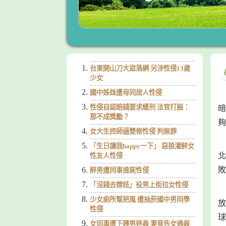
台東開山刀大盜落網 另涉性侵13歲
少女
國中姊妹遭母同居人性侵
性侵自認賠錢要求緩刑 法官打臉：
暗
那不成獎勵？
夠
女大生控師逼雙修性侵 判無罪
「生日讓我happy一下」 惡狼灌醉女
北
性友人性侵
敗
醉男遭同事撿屍性侵
「沒錢去嫖妓」役男上街拉女性侵
少女廁所幫把風 遭抽菸國中男同學
放
性侵
球
女同事遭下賤男迷姦 妻竟告女通姦