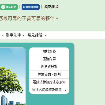
｜
｜
網站地圖
您最可靠的正義可靠的夥伴。
刑事法律
常見話題
關於安心
服務內容
理念與展望
專業協調、談判
電話法律諮詢注意須知
法律名詞解釋及精選