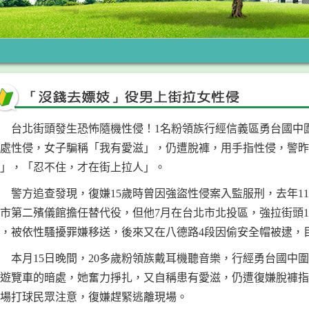
台北街頭發生恐怖隨機性侵！1名粉領族行經信義區勇台國中
處性侵，女子騙稱「我有愛滋」，仍遭脫褲，用手指性侵，警昨
」，「忍不住，才在街上拉人」。
警方追查發現，復嫌15歲時曾因強盜性侵案入監服刑，去年1
市第二殯儀館擔任替代役，但他7月在台北市北投區，強拉街頭
，被依性騷擾罪嫌移送，後來又在八德路4段因偷安全帽被逮，
本月15日晚間，20多歲粉領族戴耳機聽音樂，行經勇台國中
遊覽車的暗處，她奮力掙扎，又自稱患有愛滋，仍遭復嫌脫褲指
場打球民眾注意，復嫌趕緊逃離現場。