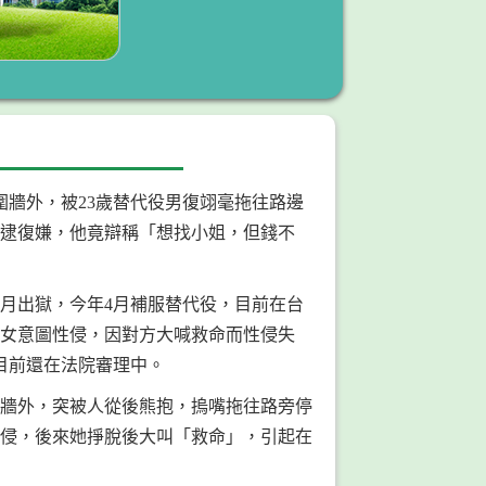
圍牆外，被23歲替代役男復翊毫拖往路邊
逮復嫌，他竟辯稱「想找小姐，但錢不
1月出獄，今年4月補服替代役，目前在台
1女意圖性侵，因對方大喊救命而性侵失
目前還在法院審理中。
圍牆外，突被人從後熊抱，摀嘴拖往路旁停
侵，後來她掙脫後大叫「救命」，引起在