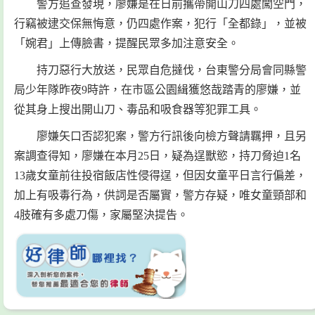
警方追查發現，廖嫌是在日前攜帶開山刀四處闖空門，
行竊被逮交保無悔意，仍四處作案，犯行「全都錄」，並被
「婉君」上傳臉書，提醒民眾多加注意安全。
持刀惡行大放送，民眾自危撻伐，台東警分局會同縣警
局少年隊昨夜9時許，在市區公園緝獲悠哉踏青的廖嫌，並
從其身上搜出開山刀、毒品和吸食器等犯罪工具。
廖嫌矢口否認犯案，警方行訊後向檢方聲請羈押，且另
案調查得知，廖嫌在本月25日，疑為逞獸慾，持刀脅迫1名
13歲女童前往投宿飯店性侵得逞，但因女童平日言行偏差，
加上有吸毒行為，供詞是否屬實，警方存疑，唯女童頸部和
4肢確有多處刀傷，家屬堅決提告。