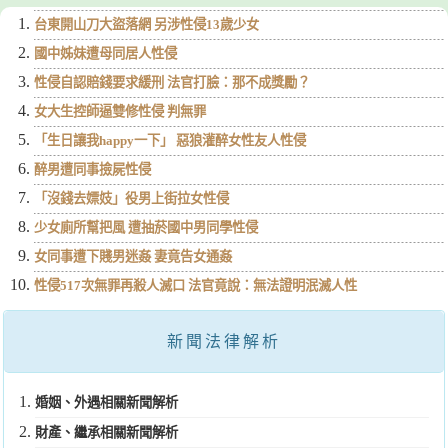
台東開山刀大盜落網 另涉性侵13歲少女
國中姊妹遭母同居人性侵
性侵自認賠錢要求緩刑 法官打臉：那不成獎勵？
女大生控師逼雙修性侵 判無罪
「生日讓我happy一下」 惡狼灌醉女性友人性侵
醉男遭同事撿屍性侵
「沒錢去嫖妓」役男上街拉女性侵
少女廁所幫把風 遭抽菸國中男同學性侵
女同事遭下賤男迷姦 妻竟告女通姦
性侵517次無罪再殺人滅口 法官竟說：無法證明泯滅人性
新聞法律解析
婚姻、外遇相關新聞解析
財產、繼承相關新聞解析