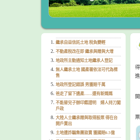
繼承自益信託土地 稅負變輕
不動產稅改在即 繼承與贈與大增
地政所主動通知土地繼承人登記
得
無人繼承土地 國產署依法可代為標
售
進
地政所登記錯誤 男獲賠千萬
爸走了留下遺產……還有新媽媽
開
不能替兒子辦印鑑證明 婦人持刀闖
戶政
票
大陸人士繼承贈與取得股票 得在台
開戶賣出
土地遭詐騙集團盜賣 獲國賠6.5億