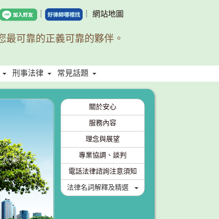
｜
｜
網站地圖
您最可靠的正義可靠的夥伴。
刑事法律
常見話題
關於安心
服務內容
理念與展望
專業協調、談判
電話法律諮詢注意須知
法律名詞解釋及精選