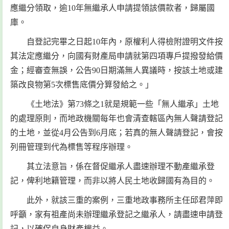
應繼分領取，逾10年無繼承人申請提領該價款者，歸屬國
庫。
自登記完畢之日起10年內，原權利人得檢附證明文件按
其法定應繼分，向國有財產局申請就第四項專戶提撥發給價
金；經審查無誤，公告90日期滿無人異議時，按該土地或建
築改良物第5次標售底價分算發給之。」
《土地法》第73條之1就是規範一些「無人繼承」土地
的處理原則，而地政機關每年也會清查轄區內無人聲請登記
的土地，並從4月公告到6月底；若真的無人聲請登記，會按
列冊管理到代為標售等程序辦理。
其立法意旨，係在督促繼承人盡速辦理不動產繼承登
記，俾利地籍管理，而非以將人民土地收歸國有為目的。
此外，就該三重的案例，三重地政事務所主任邱君萍即
呼籲，家有祖產尚未辦理繼承登記之繼承人，請盡速申請登
記，以確保自身財產權益。