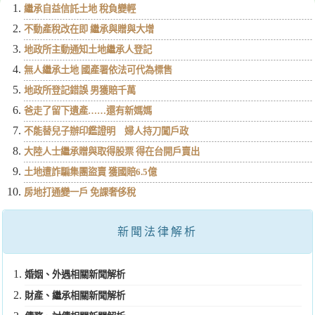
繼承自益信託土地 稅負變輕
不動產稅改在即 繼承與贈與大增
地政所主動通知土地繼承人登記
無人繼承土地 國產署依法可代為標售
地政所登記錯誤 男獲賠千萬
爸走了留下遺產……還有新媽媽
不能替兒子辦印鑑證明 婦人持刀闖戶政
大陸人士繼承贈與取得股票 得在台開戶賣出
土地遭詐騙集團盜賣 獲國賠6.5億
房地打通變一戶 免課奢侈稅
新聞法律解析
婚姻、外遇相關新聞解析
財產、繼承相關新聞解析