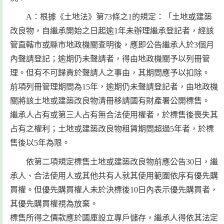
A：根據《土地法》第73條之1的規定：「土地或建築
改良物，自繼承開始之日起逾1年未辦理繼承登記者，經該
管直轄市或縣市地政機關查明後，應即公告繼承人於3個月
內聲請登記；逾期仍未聲請者，得由地政機關予以列冊管
理。但有不可歸責於聲請人之事由，其期間應予以扣除。
前項列冊管理期間為15年，逾期仍未聲請登記者，由地政機
關將該土地或建築改良物清冊移請國有財產署公開標售。
繼承人占有或第三人占有無合法使用權者，於標售後喪失其
占有之權利；土地或建築改良物租賃期間超過5年者，於標
售後以5年為限。
依第二項規定標售土地或建築改良物前應公告30日，繼
承人、合法使用人或其他共有人就其使用範圍依序有優先購
買權。但優先購買權人未於決標後10日內表示優先購買者，
其優先購買權視為放棄。
標售所得之價款應於國庫設立專戶儲存，繼承人得依其法定