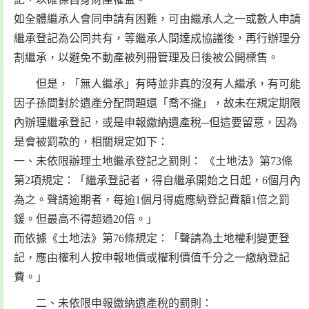
如全體繼承人會同申請有困難，可由繼承人之一或數人申請
繼承登記為公同共有，等繼承人間達成協議後，再行辦理分
割繼承，以避免不動產被列冊管理及日後被公開標售。
但是，「無人繼承」有時並非真的沒有人繼承，有可能
因子孫間對於遺產分配問題還「喬不攏」，故未在規定期限
內辦理繼承登記，或是申報繳納遺產稅─但這要留意，因為
是會被罰款的，相關規定如下：
一、未依限辦理土地繼承登記之罰則： 《土地法》第73條
第2項規定：「繼承登記者，得自繼承開始之日起，6個月內
為之。聲請逾期者，每逾1個月得處應納登記費額1倍之罰
鍰。但最高不得超過20倍。」
而依據《土地法》第76條規定：「聲請為土地權利變更登
記，應由權利人按申報地價或權利價值千分之一繳納登記
費。」
二、未依限申報繳納遺產稅的罰則：