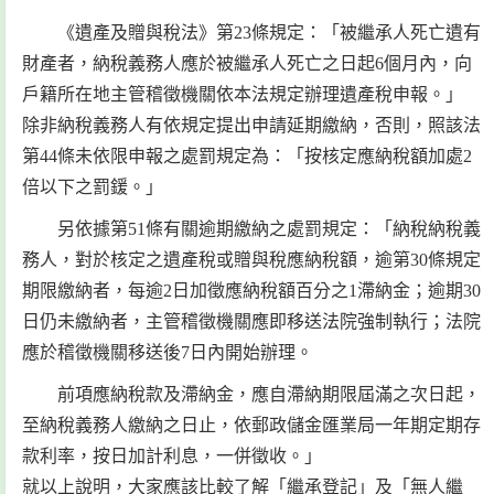
《遺產及贈與稅法》第23條規定：「被繼承人死亡遺有
財產者，納稅義務人應於被繼承人死亡之日起6個月內，向
戶籍所在地主管稽徵機關依本法規定辦理遺產稅申報。」
除非納稅義務人有依規定提出申請延期繳納，否則，照該法
第44條未依限申報之處罰規定為：「按核定應納稅額加處2
倍以下之罰鍰。」
另依據第51條有關逾期繳納之處罰規定：「納稅納稅義
務人，對於核定之遺產稅或贈與稅應納稅額，逾第30條規定
期限繳納者，每逾2日加徵應納稅額百分之1滯納金；逾期30
日仍未繳納者，主管稽徵機關應即移送法院強制執行；法院
應於稽徵機關移送後7日內開始辦理。
前項應納稅款及滯納金，應自滯納期限屆滿之次日起，
至納稅義務人繳納之日止，依郵政儲金匯業局一年期定期存
款利率，按日加計利息，一併徵收。」
就以上說明，大家應該比較了解「繼承登記」及「無人繼