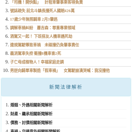
「司機！開快點」 計程車肇事乘客得負責
號誌疏失 前北斗鎮長撞死人國賠426萬
17歲少年無照騎車 2月3肇逃
調解車禍糾紛 蕭吉森：尊重專業領域
酒駕又一起！ 下班搭友人機車遇死劫
違規駕駛導致車禍 未碰撞仍負肇事責任
義消駕車失控 衝撞8機車害2死
子亡母成植物人！幸福家庭走調
男逆向騎單車製造「假車禍」 女駕駛崩潰哭喊：我沒撞他
新聞法律解析
婚姻、外遇相關新聞解析
財產、繼承相關新聞解析
債務、討債相關新聞解析
車禍、交通意外相關新聞解析