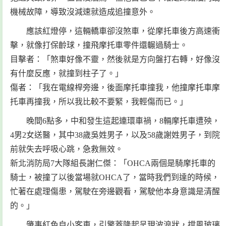
機械故障，導致沒減速就造成追撞意外。
應該紅燈停，這輛轎車卻沒煞車，從摩托車後方高速衝
擊，就像打保齡球，撞飛摩托車零件還輾過騎士。
目擊者：「煞車好像不靈，然後就是方向盤打右轉，好像沒
有什麼反應，就撞到柱子了。」
傷者：「我在電線桿旁邊，後面摩托車撞我，他撞摩托車摩
托車再撞我，所以我比較不要緊，我輕傷而已。」
晚間6點多，中和發生這起連環車禍，8輛摩托車遭殃，
4男2女送醫，其中38歲吳姓男子，以及58歲謝姓男子，到院
前就失去呼吸心跳，急救無效。
新北消防局7大隊組長謝仁傑：「OHCA兩個是騎摩托車的
騎士，被撞了以後當場就OHCA了，當時我們到達的時候，
忙著在處理傷患，駕駛在旁邊觀看，駕駛他本身意識是清醒
的。」
肇事紅色自小客車，引擎蓋隆起呈現波浪狀，擋風玻璃