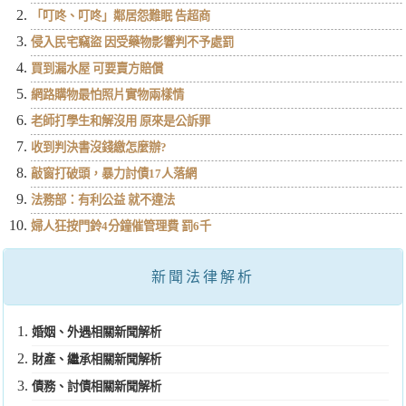
「叮咚、叮咚」鄰居怨難眠 告超商
侵入民宅竊盜 因受藥物影響判不予處罰
買到漏水屋 可要賣方賠償
網路購物最怕照片實物兩樣情
老師打學生和解沒用 原來是公訴罪
收到判決書沒錢繳怎麼辦?
敲窗打破頭，暴力討債17人落網
法務部：有利公益 就不違法
婦人狂按門鈴4分鐘催管理費 罰6千
新聞法律解析
婚姻、外遇相關新聞解析
財產、繼承相關新聞解析
債務、討債相關新聞解析